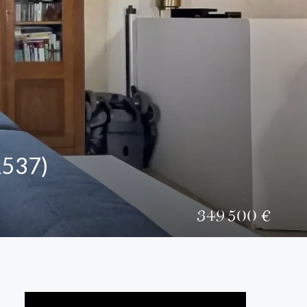
1537)
349 500 €